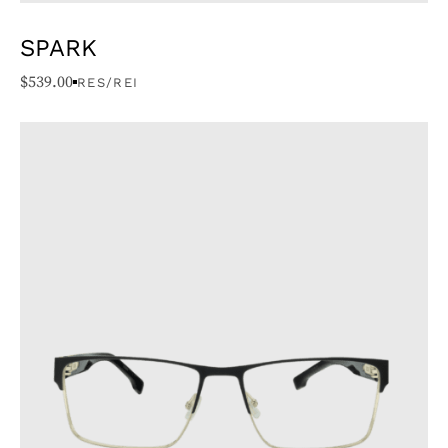
SPARK
$
539.00
RES/REI