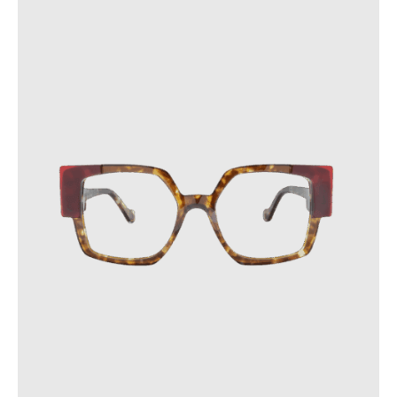
dans des endroits où la température dépasse 60 °C ou
subit des variations soudaines.
Ces précautions contribueront à prolonger la durée de vie de
vos lunettes.