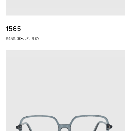
1565
$
458.00
J.F. REY