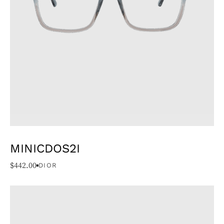
MINICDOS2I
$
442.00
DIOR