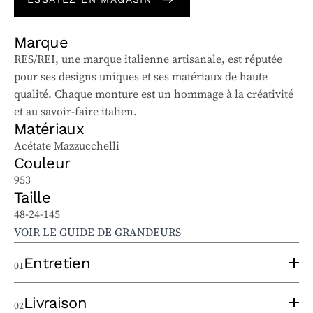
Marque
RES/REI, une marque italienne artisanale, est réputée
pour ses designs uniques et ses matériaux de haute
qualité. Chaque monture est un hommage à la créativité
et au savoir-faire italien.
Matériaux
Acétate Mazzucchelli
Couleur
953
Taille
48-24-145
VOIR LE GUIDE DE GRANDEURS
Entretien
01
Pour bien entretenir vos lunettes solaires et
Livraison
02
ophtalmiques, suivez ces conseils :