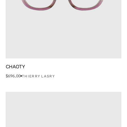
TYPE
MARQUE
COULEUR
PRIX
STYLE
CHAOTY
TYPE DE VISAGE
$
696.00
THIERRY LASRY
FORME