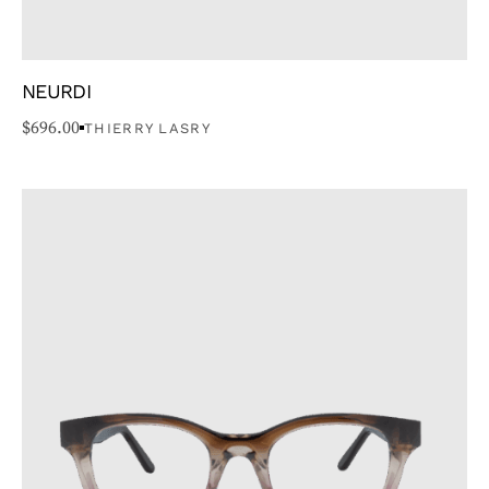
NEURDI
$
696.00
THIERRY LASRY
GENRE