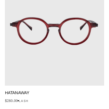
GENRE
TYPE
MARQUE
COULEUR
PRIX
STYLE
HATANAWAY
TYPE DE VISAGE
$
280.00
LASH
FORME