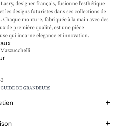
Lasry, designer français, fusionne l'esthétique
et les designs futuristes dans ses collections de
s. Chaque monture, fabriquée à la main avec des
ux de première qualité, est une pièce
use qui incarne élégance et innovation.
iaux
 Mazzucchelli
ur
43
E GUIDE DE GRANDEURS
etien
 entretenir vos lunettes solaires et
aison
ques, suivez ces conseils :