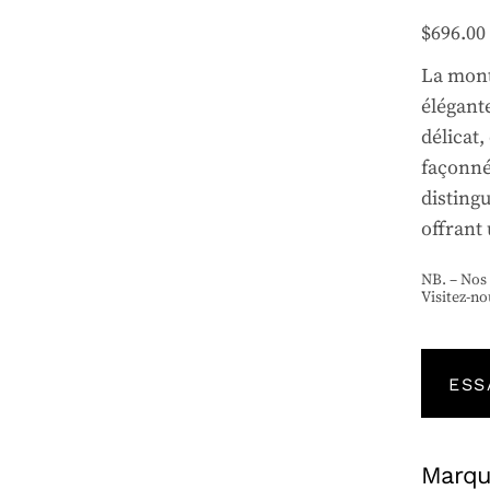
$
696.00
La mont
élégant
délicat
façonné 
distingu
offrant
NB. – Nos
Visitez-no
ESS
Marq