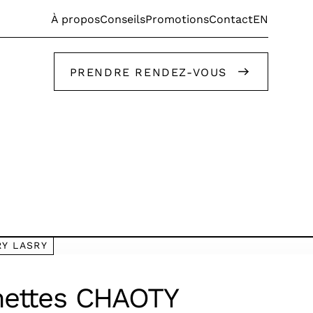
EN
À propos
Conseils
Promotions
Contact
PRENDRE RENDEZ-VOUS
Faites appel à nos stylistes!
RY LASRY
Faites appel à nos stylistes!
nettes CHAOTY