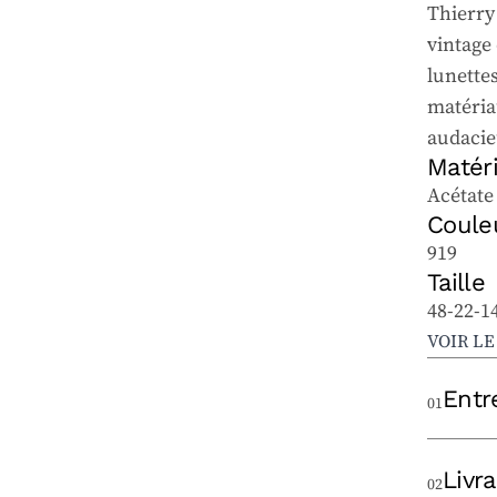
Thierry 
vintage 
lunette
matéria
audacie
Matér
Acétate
Coule
919
Taille
48-22-1
VOIR L
Entr
01
Pour bien
Livr
ophtalmi
02