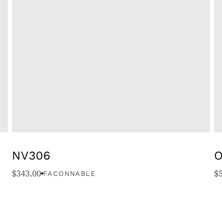
NV306
O
$
343.00
$
FACONNABLE