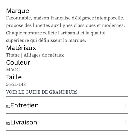
Marque
Faconnable, maison française d’élégance intemporelle,
propose des lunettes aux lignes classiques et modernes.
Chaque monture reflète l'artisanat et la qualité
supérieure qui définissent la marque.
Matériaux
Titane | Alliages de métaux
Couleur
MAOG
Taille
56-21-148
VOIR LE GUIDE DE GRANDEURS
Entretien
01
Pour bien entretenir vos lunettes solaires et
Livraison
02
ophtalmiques, suivez ces conseils :