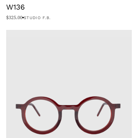
W136
$
325.00
STUDIO F.B.