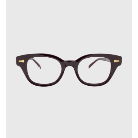
dans des endroits où la température dépasse 60 °C ou
subit des variations soudaines.
Ces précautions contribueront à prolonger la durée de vie de
vos lunettes.