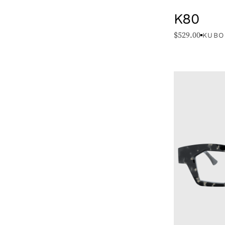
K80
FORME
$
529.00
KUBO