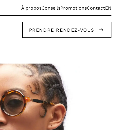
EN
À propos
Conseils
Promotions
Contact
PRENDRE RENDEZ-VOUS
Faites appel à nos stylistes!
Faites appel à nos stylistes!