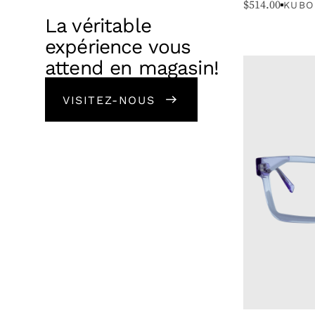
$
514.00
KUBO
La véritable
expérience vous
GENRE
attend en magasin!
TYPE
VISITEZ-NOUS
MARQUE
COULEUR
PRIX
STYLE
TYPE DE VISAGE