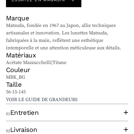
Marque
Matsuda, fondée en 1967 au Japon, allie techniques
artisanales et innovation. Les lunettes Matsuda,
fabriquées à la main, reflètent une esthétique
intemporelle et une attention méticuleuse aux détails.
Matériaux
Acétate Mazzucchelli|Titane
Couleur
MBK_BG
Taille
56-15-145
VOIR LE GUIDE DE GRANDEURS
Entretien
01
Pour bien entretenir vos lunettes solaires et
Livraison
02
ophtalmiques, suivez ces conseils :