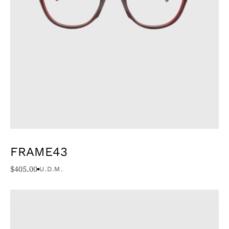
FRAME43
$
405.00
U.D.M.