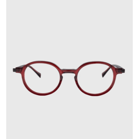
dans des endroits où la température dépasse 60 °C ou
subit des variations soudaines.
Ces précautions contribueront à prolonger la durée de vie de
vos lunettes.