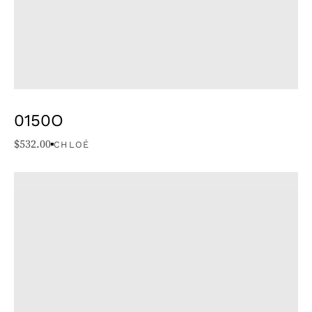
0150O
$
532.00
CHLOÉ