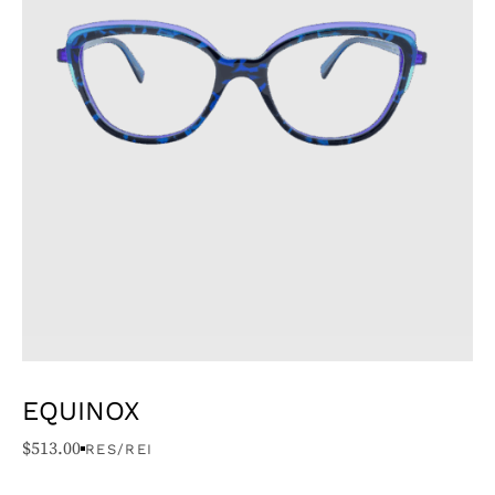
EQUINOX
$
513.00
RES/REI