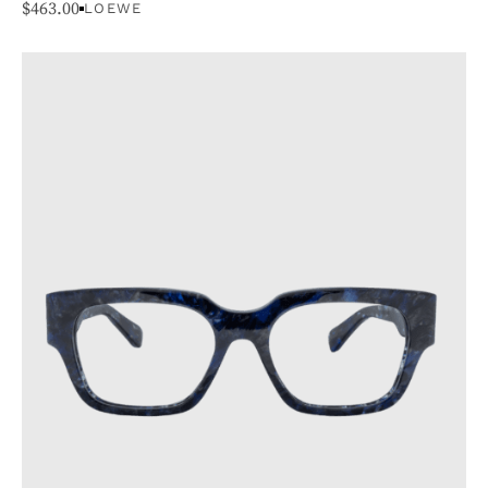
$
463.00
LOEWE