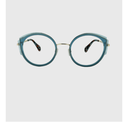
Ces précautions contribueront à prolonger la durée de vie de
vos lunettes.