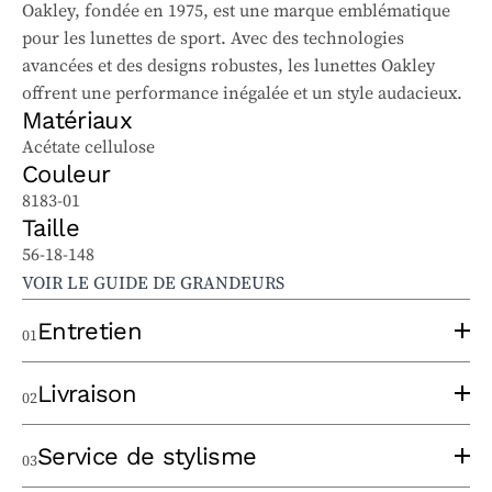
Oakley, fondée en 1975, est une marque emblématique
pour les lunettes de sport. Avec des technologies
avancées et des designs robustes, les lunettes Oakley
offrent une performance inégalée et un style audacieux.
Matériaux
Acétate cellulose
Couleur
8183-01
Taille
56-18-148
VOIR LE GUIDE DE GRANDEURS
Entretien
01
Pour bien entretenir vos lunettes solaires et
Livraison
02
ophtalmiques, suivez ces conseils :
Utilisez un chiffon à lentilles propre, sans appliquer
Un opticien expérimenté prendra le temps de
Service de stylisme
03
trop de pression, pour éviter les rayures. Lavez le
thermoformer votre monture au moment de la