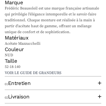
Marque
Frédéric Beausoleil est une marque française artisanale
qui privilégie l'élégance intemporelle et le savoir-faire
traditionnel. Chaque monture est réalisée à la main à
partir d'acétate haut de gamme, offrant un mélange
unique de confort et de sophistication.
Matériaux
Acétate Mazzucchelli
Couleur
NUD
Taille
52-18-140
VOIR LE GUIDE DE GRANDEURS
Entretien
01
Pour bien entretenir vos lunettes solaires et
Livraison
02
ophtalmiques, suivez ces conseils :