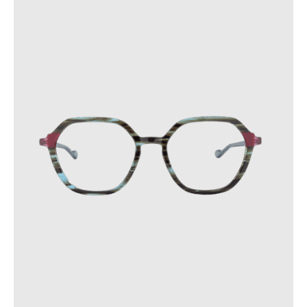
dans des endroits où la température dépasse 60 °C ou
subit des variations soudaines.
Ces précautions contribueront à prolonger la durée de vie de
vos lunettes.