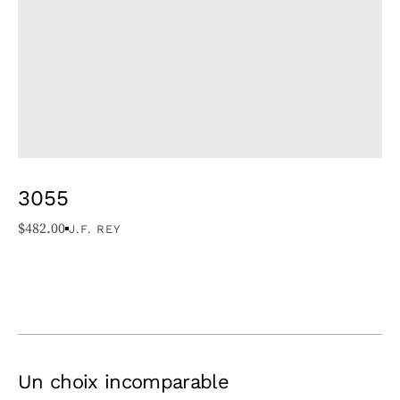
3055
$
482.00
J.F. REY
Un choix incomparable