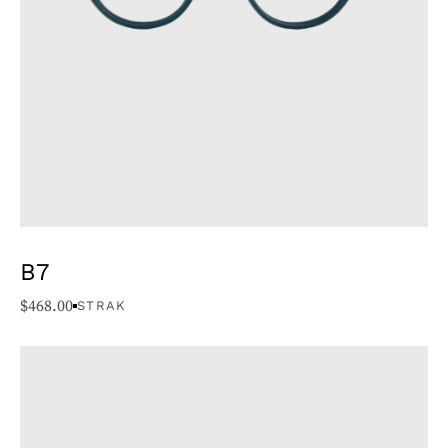
B7
$
468.00
STRAK