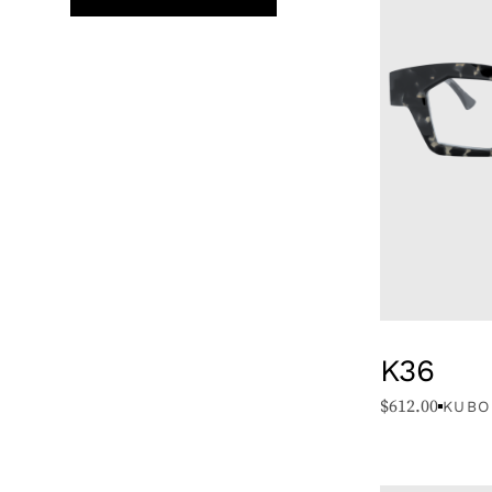
K36
$
612.00
KUBO