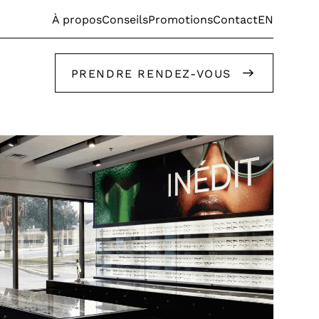
EN
À propos
Conseils
Promotions
Contact
PRENDRE RENDEZ-VOUS
Faites appel à nos stylistes!
Faites appel à nos stylistes!