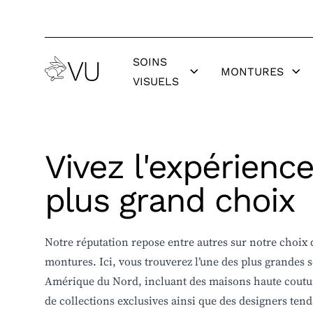
SOINS
Examen de la vue
Femmes
Traitemen
Femmes
MONTURES
VISUELS
orgelets
Contrôle de la myopie
Hommes
Hommes
Renouvell
Sécheresse oculaire
Coup de coeur
Coup de 
contact
TOUS NOS SERVICES
TOUTES LES MONTURES OPTIQUES
TOUTES L
Vivez l'expérienc
Examen de la vue
Femmes
Traitemen
Femmes
plus grand choix
orgelets
Contrôle de la myopie
Hommes
Hommes
Renouvell
Sécheresse oculaire
Coup de coeur
Coup de 
contact
Notre réputation repose entre autres sur notre choix d
TOUS NOS SERVICES
TOUTES LES MONTURES OPTIQUES
TOUTES L
montures. Ici, vous trouverez l’une des plus grandes 
Amérique du Nord, incluant des maisons haute coutur
de collections exclusives ainsi que des designers ten