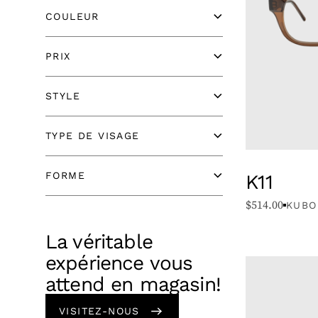
COULEUR
PRIX
STYLE
TYPE DE VISAGE
K11
FORME
$
514.00
KUBO
La véritable
expérience vous
attend en magasin!
VISITEZ-NOUS