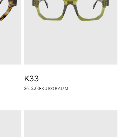
K33
$
612.00
KUBORAUM