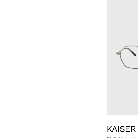
CATÉGORIE
GENRE
TYPE
MARQUE
COULEUR
KAISER
PRIX