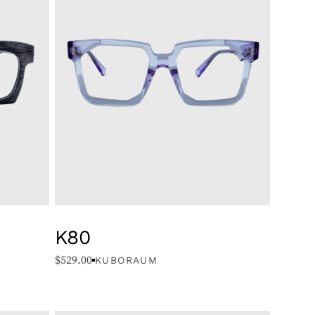
K80
$
529.00
KUBORAUM