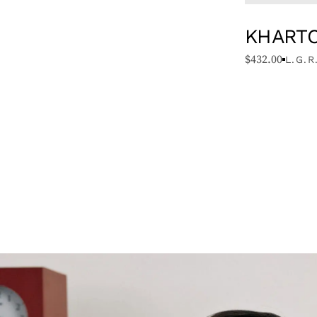
KHART
$
432.00
L.G.R