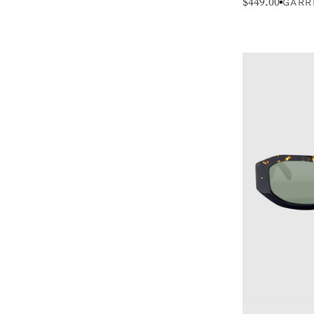
$
449.00
GARR
STYLE
TYPE DE VISAGE
FORME