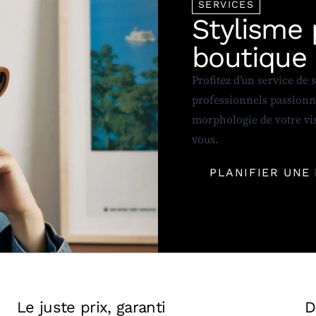
SERVICES
Stylisme 
boutique
Profitez d’un service de 
professionnels passionné
morphologie de votre vis
vous.
PLANIFIER UNE
Le juste prix, garanti
D