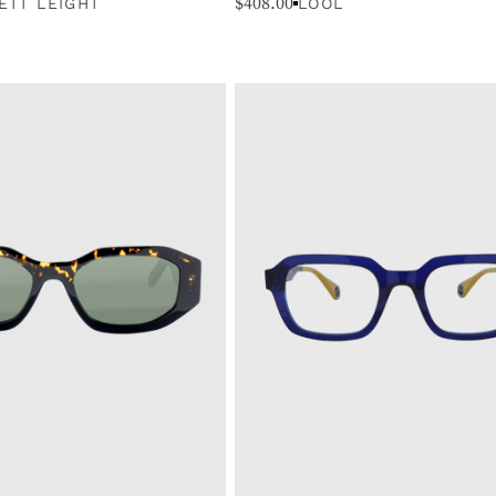
$
408.00
ETT LEIGHT
LOOL