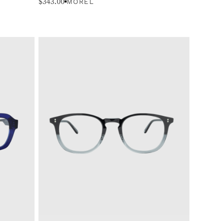
$
343.00
MOREL