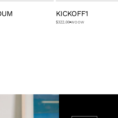
OUM
KICKOFF1
$
322.00
.
WOOW