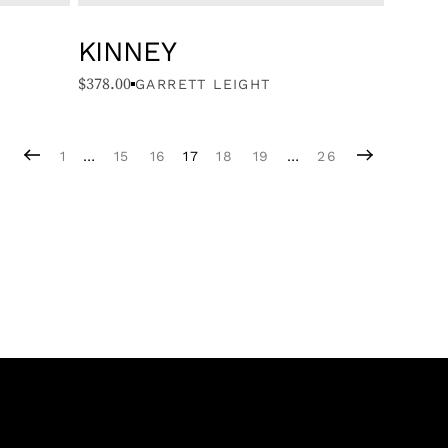
KINNEY
$
378.00
GARRETT LEIGHT
1
…
15
16
17
18
19
…
26