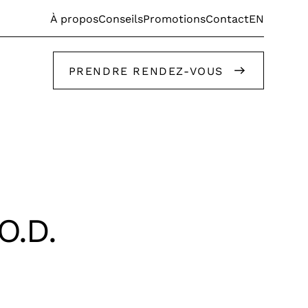
EN
À propos
Conseils
Promotions
Contact
PRENDRE RENDEZ-VOUS
Faites appel à nos stylistes!
O.D.
Faites appel à nos stylistes!