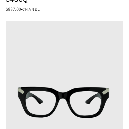
$
887.00
CHANEL