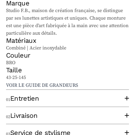
Marque
Studio F.B., maison de création française, se distingue
par ses lunettes artistiques et uniques. Chaque monture
est une pièce d’art fabriquée à la main avec une attention
particulière aux détails.
Matériaux
Combiné | Acier inoxydable
Couleur
BRO
Taille
43-25-145
VOIR LE GUIDE DE GRANDEURS
Entretien
01
Pour bien entretenir vos lunettes solaires et
Livraison
02
ophtalmiques, suivez ces conseils :
Utilisez un chiffon à lentilles propre, sans appliquer
Un opticien expérimenté prendra le temps de
Service de stylisme
03