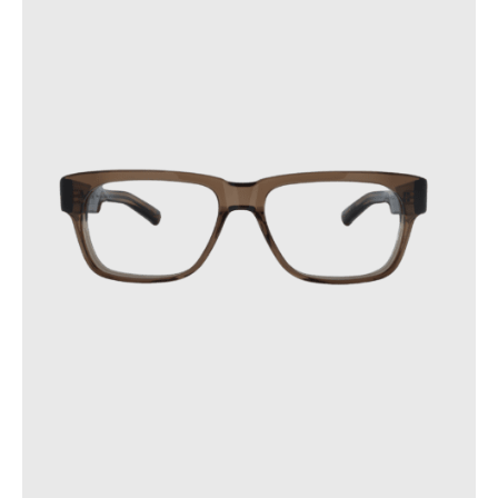
subit des variations soudaines.
Ces précautions contribueront à prolonger la durée de vie de
vos lunettes.