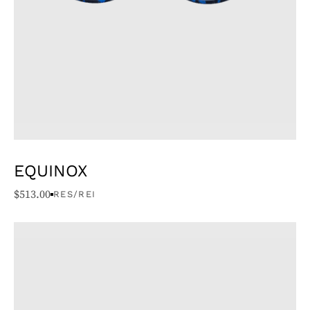
EQUINOX
$
513.00
RES/REI