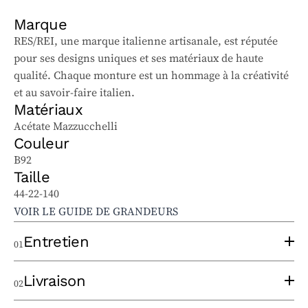
Marque
RES/REI, une marque italienne artisanale, est réputée
pour ses designs uniques et ses matériaux de haute
qualité. Chaque monture est un hommage à la créativité
et au savoir-faire italien.
Matériaux
Acétate Mazzucchelli
Couleur
B92
Taille
44-22-140
VOIR LE GUIDE DE GRANDEURS
Entretien
01
Pour bien entretenir vos lunettes solaires et
Livraison
02
ophtalmiques, suivez ces conseils :