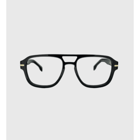
dans des endroits où la température dépasse 60 °C ou
subit des variations soudaines.
Ces précautions contribueront à prolonger la durée de vie de
vos lunettes.