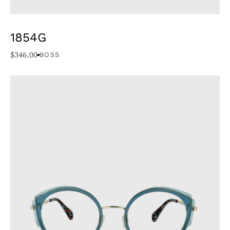
1854G
$
346.00
BOSS