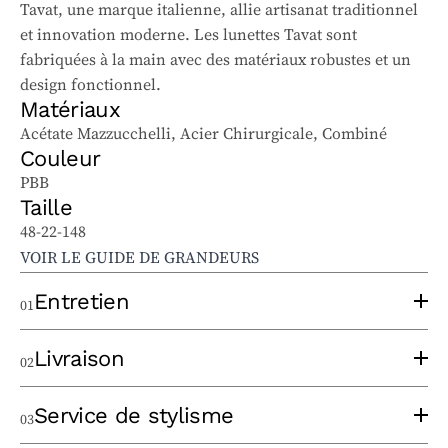
Tavat, une marque italienne, allie artisanat traditionnel
et innovation moderne. Les lunettes Tavat sont
fabriquées à la main avec des matériaux robustes et un
design fonctionnel.
Matériaux
Acétate Mazzucchelli, Acier Chirurgicale, Combiné
Couleur
PBB
Taille
48-22-148
VOIR LE GUIDE DE GRANDEURS
Entretien
01
Pour bien entretenir vos lunettes solaires et
Livraison
02
ophtalmiques, suivez ces conseils :
Utilisez un chiffon à lentilles propre, sans appliquer
Un opticien expérimenté prendra le temps de
Service de stylisme
03
trop de pression, pour éviter les rayures. Lavez le
thermoformer votre monture au moment de la