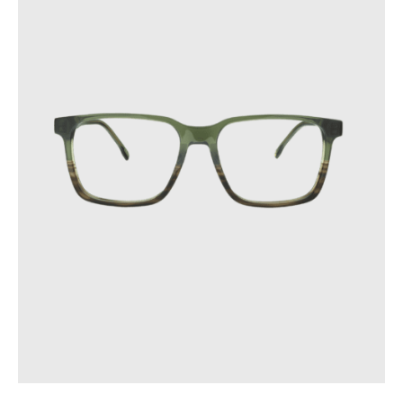
Ces précautions contribueront à prolonger la durée de vie de
vos lunettes.