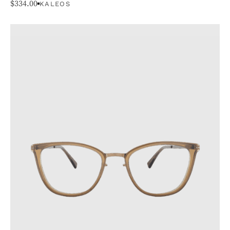
$
334.00
KALEOS