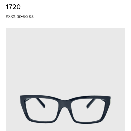
1720
$
333.00
BOSS