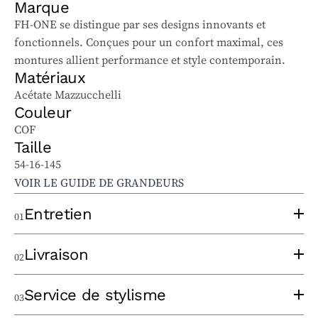
Marque
FH-ONE se distingue par ses designs innovants et
fonctionnels. Conçues pour un confort maximal, ces
montures allient performance et style contemporain.
Matériaux
Acétate Mazzucchelli
Couleur
COF
Taille
54-16-145
VOIR LE GUIDE DE GRANDEURS
Entretien
01
Pour bien entretenir vos lunettes solaires et
Livraison
02
ophtalmiques, suivez ces conseils :
Utilisez un chiffon à lentilles propre, sans appliquer
Un opticien expérimenté prendra le temps de
Service de stylisme
03
trop de pression, pour éviter les rayures. Lavez le
thermoformer votre monture au moment de la