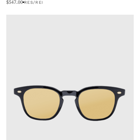
$
547.00
RES/REI