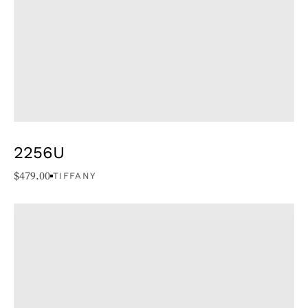
2256U
$
479.00
TIFFANY