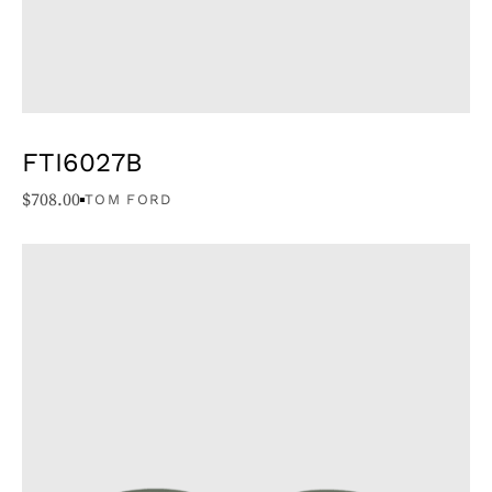
FTI6027B
$
708.00
TOM FORD