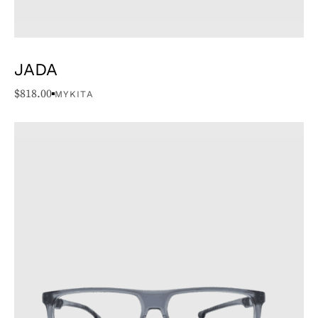
JADA
$
818.00
MYKITA