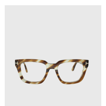
directement sur une surface.
Pour prévenir les fissures, ne laissez pas vos lunettes
dans des endroits où la température dépasse 60 °C ou
subit des variations soudaines.
Ces précautions contribueront à prolonger la durée de vie de
vos lunettes.