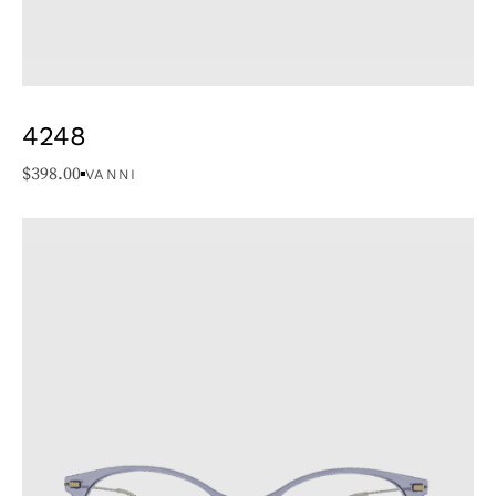
4248
$
398.00
VANNI