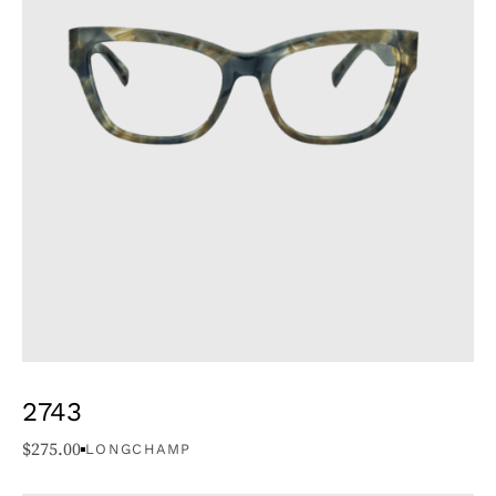
2743
$
275.00
LONGCHAMP