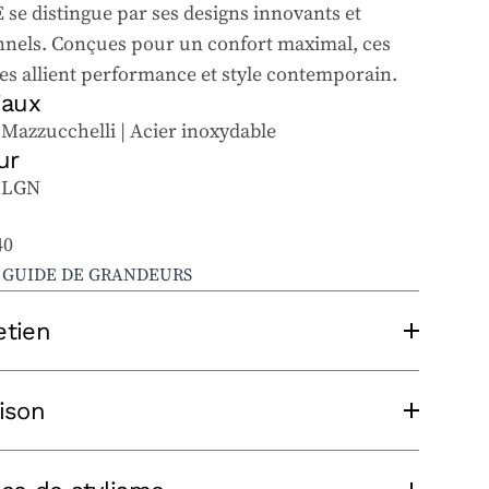
se distingue par ses designs innovants et
nnels. Conçues pour un confort maximal, ces
s allient performance et style contemporain.
iaux
 Mazzucchelli | Acier inoxydable
ur
-LGN
40
E GUIDE DE GRANDEURS
etien
 entretenir vos lunettes solaires et
aison
ques, suivez ces conseils :
un chiffon à lentilles propre, sans appliquer
ien expérimenté prendra le temps de
ression, pour éviter les rayures. Lavez le