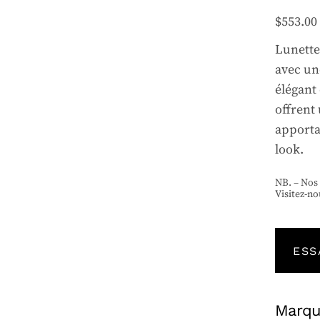
$
553.00
Lunettes
avec un
élégant
offrent
apportan
look.
NB. – Nos
Visitez-no
ESS
Marq