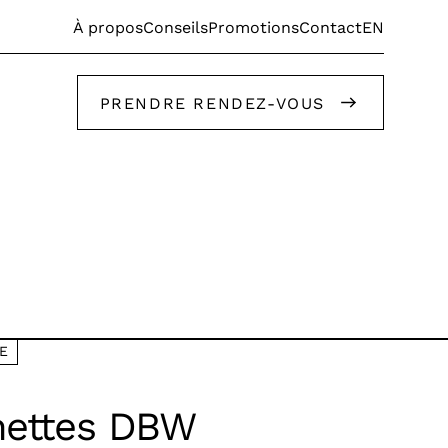
EN
À propos
Conseils
Promotions
Contact
PRENDRE RENDEZ-VOUS
Faites appel à nos stylistes!
E
Faites appel à nos stylistes!
nettes DBW