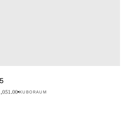
5
1,051.00
KUBORAUM