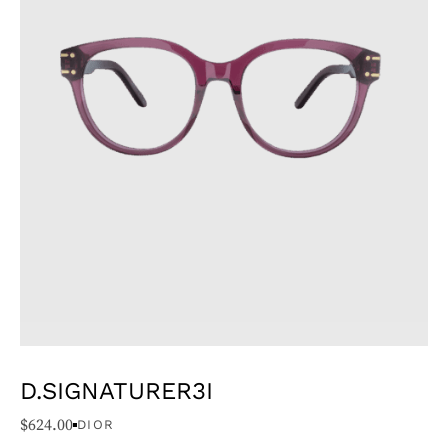
D.SIGNATURER3I
$
624.00
DIOR