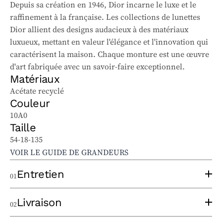
Depuis sa création en 1946, Dior incarne le luxe et le
raffinement à la française. Les collections de lunettes
Dior allient des designs audacieux à des matériaux
luxueux, mettant en valeur l'élégance et l'innovation qui
caractérisent la maison. Chaque monture est une œuvre
d'art fabriquée avec un savoir-faire exceptionnel.
Matériaux
Acétate recyclé
Couleur
10A0
Taille
54-18-135
VOIR LE GUIDE DE GRANDEURS
Entretien
01
Pour bien entretenir vos lunettes solaires et
Livraison
02
ophtalmiques, suivez ces conseils :