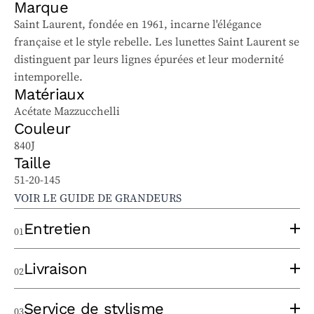
Marque
Saint Laurent, fondée en 1961, incarne l'élégance
française et le style rebelle. Les lunettes Saint Laurent se
distinguent par leurs lignes épurées et leur modernité
intemporelle.
Matériaux
Acétate Mazzucchelli
Couleur
840J
Taille
51-20-145
VOIR LE GUIDE DE GRANDEURS
Entretien
01
Pour bien entretenir vos lunettes solaires et
Livraison
02
ophtalmiques, suivez ces conseils :
Utilisez un chiffon à lentilles propre, sans appliquer
Un opticien expérimenté prendra le temps de
Service de stylisme
03