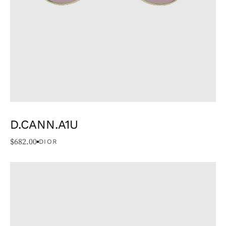
D.CANN.A1U
$
682.00
DIOR