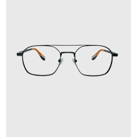
subit des variations soudaines.
Ces précautions contribueront à prolonger la durée de vie de
vos lunettes.