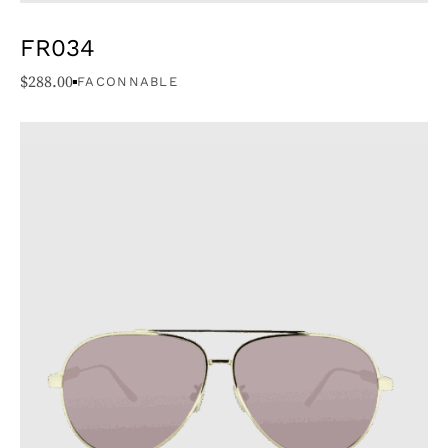
FR034
$
288.00
FACONNABLE