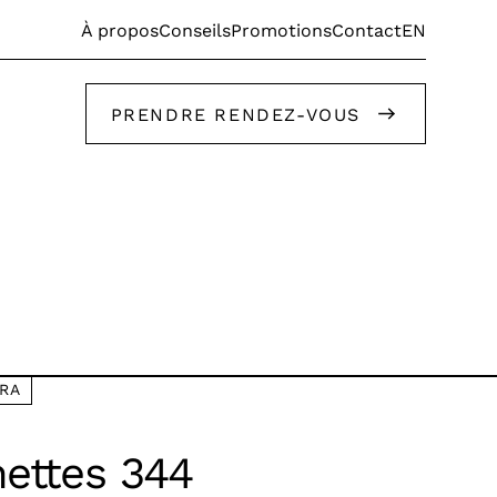
EN
À propos
Conseils
Promotions
Contact
PRENDRE RENDEZ-VOUS
Faites appel à nos stylistes!
RA
Faites appel à nos stylistes!
ettes 344