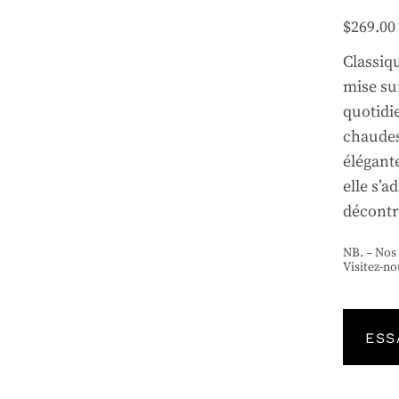
$
269.00
Classiq
mise sur
quotidi
chaudes
élégant
elle s’a
décontr
NB. – Nos
Visitez-no
ESS