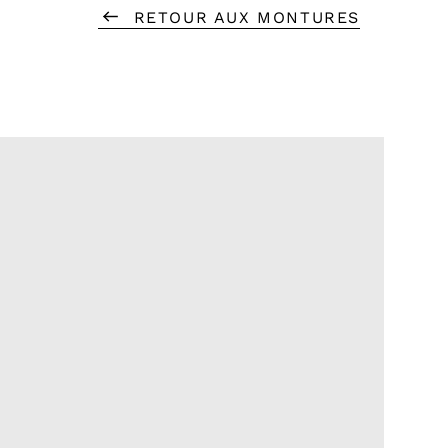
RETOUR AUX MONTURES
oujours vos lunettes dans leur étui lorsque vous
rtez pas, et évitez de poser les lentilles
ent sur une surface.
enir les fissures, ne laissez pas vos lunettes
 endroits où la température dépasse 60 °C ou
s variations soudaines.
utions contribueront à prolonger la durée de vie de
tes.