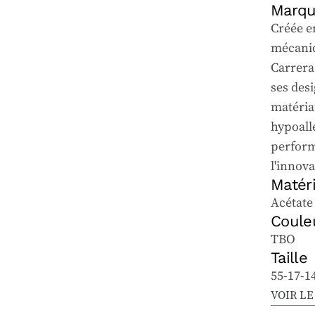
Marq
Créée e
mécaniq
Carrera
ses desi
matéria
hypoalle
perform
l'innova
Matér
Acétate
Coule
TBO
Taille
55-17-1
VOIR L