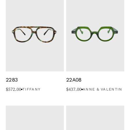
2283
22A08
$
572.00
$
437.00
TIFFANY
ANNE & VALENTIN