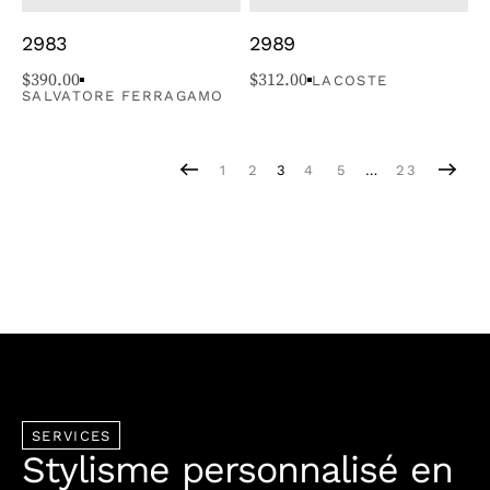
2983
2989
$
390.00
$
312.00
LACOSTE
SALVATORE FERRAGAMO
1
2
3
4
5
…
23
SERVICES
Stylisme personnalisé en