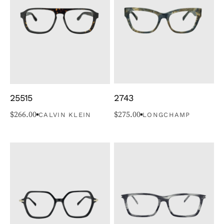
25515
2743
$
266.00
$
275.00
CALVIN KLEIN
LONGCHAMP