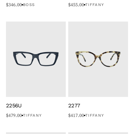
$
346.00
$
455.00
BOSS
TIFFANY
2256U
2277
$
479.00
$
417.00
TIFFANY
TIFFANY