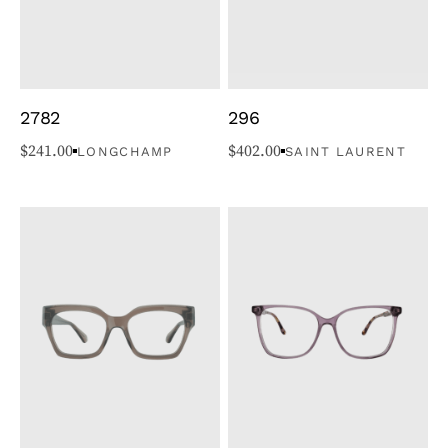
2782
296
$
241.00
$
402.00
LONGCHAMP
SAINT LAURENT