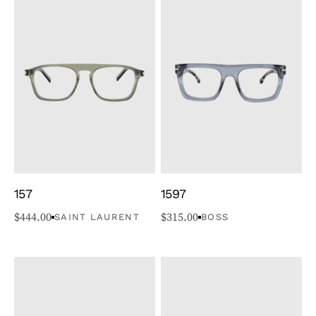
157
1597
$
444.00
$
315.00
SAINT LAURENT
BOSS