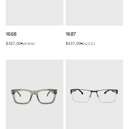
1668
1687
$
387.00
$
437.00
VANNI
GUCCI