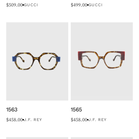
$
509.00
$
499.00
GUCCI
GUCCI
1563
1565
$
458.00
$
458.00
J.F. REY
J.F. REY