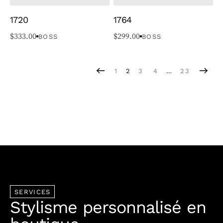
1720
1764
$
333.00
$
299.00
BOSS
BOSS
1
2
3
4
…
23
SERVICES
Stylisme personnalisé en