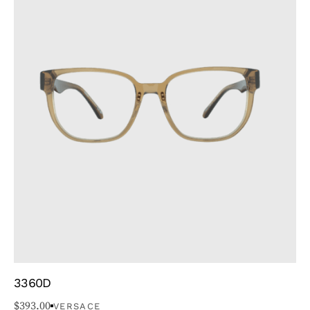
3360D
GENRE
$
393.00
VERSACE