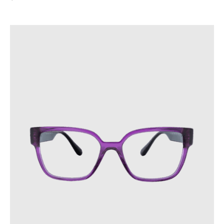
TYPE
MARQUE
COULEUR
PRIX
STYLE
TYPE DE VISAGE
FORME