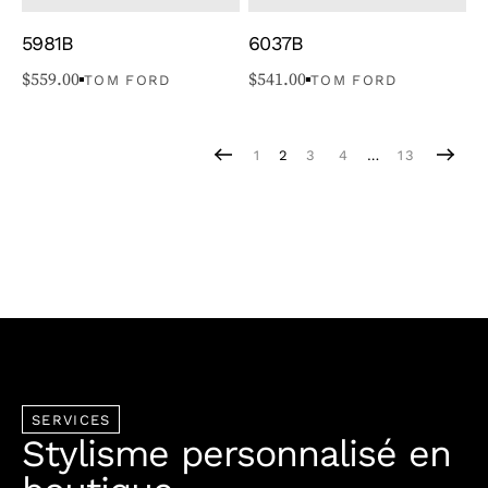
5981B
6037B
$
559.00
$
541.00
TOM FORD
TOM FORD
1
2
3
4
…
13
SERVICES
Stylisme personnalisé en