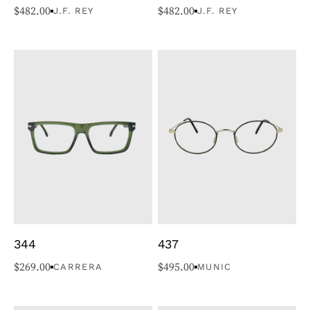
$
482.00
$
482.00
J.F. REY
J.F. REY
344
437
$
269.00
$
495.00
CARRERA
MUNIC