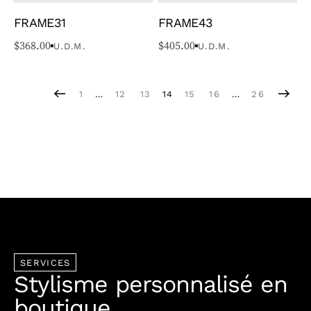
FRAME31
FRAME43
$
368.00
$
405.00
U.D.M.
U.D.M.
1
…
12
13
14
15
16
…
26
SERVICES
Stylisme personnalisé en
boutique