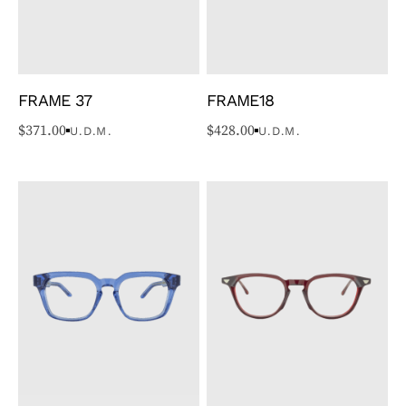
FRAME 37
FRAME18
$
371.00
$
428.00
U.D.M.
U.D.M.