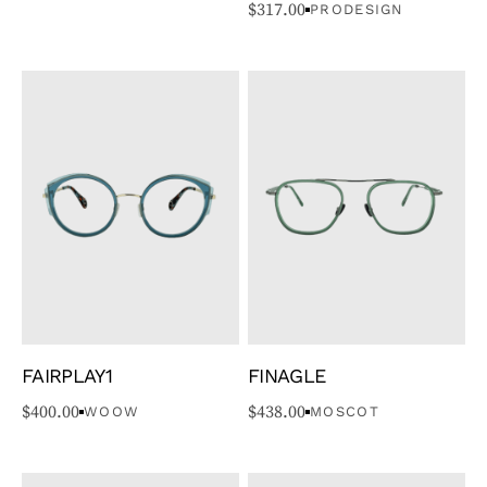
$
317.00
PRODESIGN
FAIRPLAY1
FINAGLE
$
400.00
$
438.00
WOOW
MOSCOT