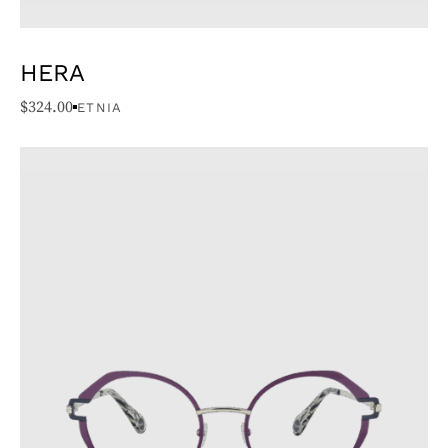
HERA
$
324.00
ETNIA