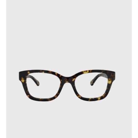
Pour prévenir les fissures, ne laissez pas vos lunettes
dans des endroits où la température dépasse 60 °C ou
subit des variations soudaines.
Ces précautions contribueront à prolonger la durée de vie de
vos lunettes.