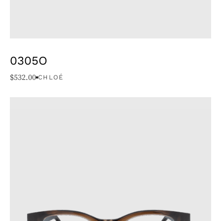
0305O
$
532.00
CHLOÉ